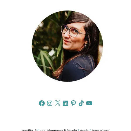
Facebook
Instagram
X
LinkedIn
Pinterest
TikTok
YouTube
Amélie, 3
4
ans, blogueuse lifestyle
/
mode
/
bons plans.