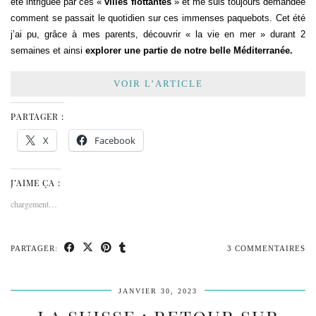
été intriguée par ces «
villes flottantes
» et me suis toujours demandée
comment se passait le quotidien sur ces immenses paquebots. Cet été
j’ai pu, grâce à mes parents, découvrir « la vie en mer » durant 2
semaines et ainsi
explorer une partie de notre belle Méditerranée.
VOIR L’ARTICLE
PARTAGER :
X
Facebook
J’AIME ÇA :
chargement…
PARTAGER:
3 COMMENTAIRES
JANVIER 30, 2023