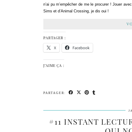
n’ai pu m’empêcher de me le procurer ! Jouer avec
Sims et d’Animal Crossing, je dis oui !
VO
PARTAGER :
X
Facebook
J’AIME ÇA :
PARTAGER:
J
#11 INSTANT LECTU
QUI N