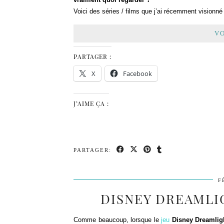
Voici des séries / films que j’ai récemment visionné
VO
PARTAGER :
X
Facebook
J’AIME ÇA :
PARTAGER:
F
DISNEY DREAMLIG
Comme beaucoup, lorsque le
jeu
Disney Dreamligh