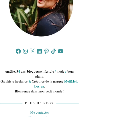
Facebook
Instagram
X
LinkedIn
Pinterest
TikTok
YouTube
Amélie, 3
4
ans, blogueuse lifestyle
/
mode
/
bons
plans.
Graphiste freelance
&
Créatrice de la marque
MeliMelo
Design
.
Bienvenue dans mon petit monde !
PLUS D’INFOS
Me contacter