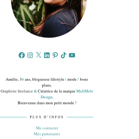
Facebook
Instagram
X
LinkedIn
Pinterest
TikTok
YouTube
Amélie, 3
4
ans, blogueuse lifestyle
/
mode
/
bons
plans.
Graphiste freelance
&
Créatrice de la marque
MeliMelo
Design
.
Bienvenue dans mon petit monde !
PLUS D’INFOS
Me contacter
Mes partenaires