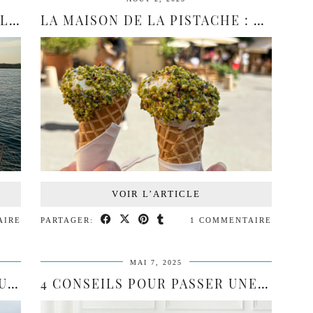
PRENDRE LE LARGE AVEC VOILES FILANTES
LA MAISON DE LA PISTACHE : LE PARADIS POUR …
VOIR L’ARTICLE
AIRE
PARTAGER:
1 COMMENTAIRE
MAI 7, 2025
IDÉE SORTIE : EXPOSITION MUNDO PIXAR EXPÉRIENCES À …
4 CONSEILS POUR PASSER UNE BONNE NUIT