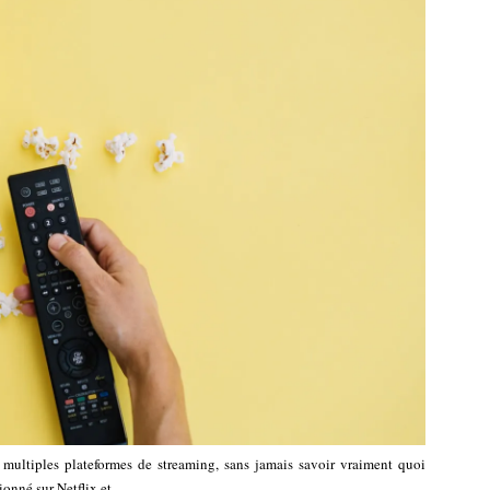
s multiples plateformes de streaming, sans jamais savoir vraiment quoi
sionné sur Netflix et…