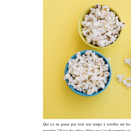
Qui ici ne passe pas tout son temps à scroller sur le
regarder ? Voici des séries / films que j’ai récemment vi