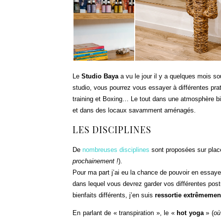
Le
Studio Baya
a vu le jour il y a quelques mois sou
studio, vous pourrez vous essayer à différentes pratiq
training et Boxing… Le tout dans une atmosphère bie
et dans des locaux savamment aménagés.
LES DISCIPLINES
De
nombreuses disciplines
sont proposées sur pla
prochainement
!
).
Pour ma part j’ai eu la chance de pouvoir en essayer
dans lequel vous devrez garder vos différentes pos
bienfaits différents, j’en suis
ressortie extrêmemen
En parlant de « transpiration », le «
hot yoga
» (
où