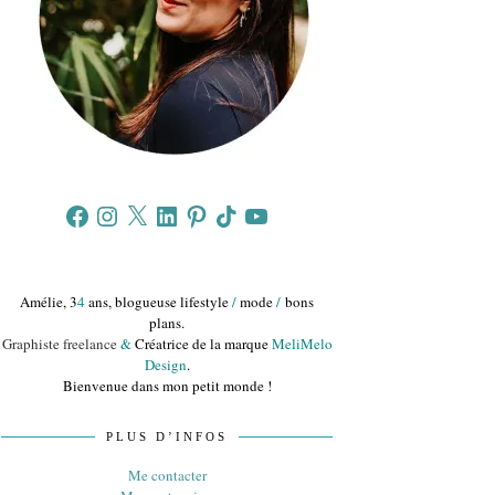
Facebook
Instagram
X
LinkedIn
Pinterest
TikTok
YouTube
Amélie, 3
4
ans, blogueuse lifestyle
/
mode
/
bons
plans.
Graphiste freelance
&
Créatrice de la marque
MeliMelo
Design
.
Bienvenue dans mon petit monde !
PLUS D’INFOS
Me contacter