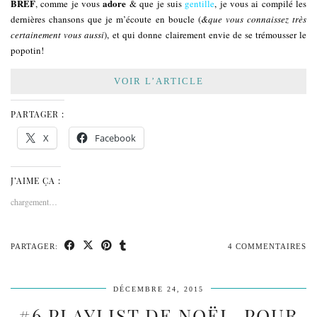
BREF
adore
, comme je vous
& que je suis
gentille
, je vous ai compilé les
dernières chansons que je m’écoute en boucle (
&que vous connaissez très
certainement vous aussi
), et qui donne clairement envie de se trémousser le
popotin!
VOIR L’ARTICLE
PARTAGER :
X
Facebook
J’AIME ÇA :
chargement…
PARTAGER:
4 COMMENTAIRES
DÉCEMBRE 24, 2015
#6 PLAYLIST DE NOËL, POUR