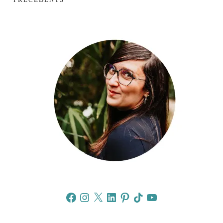
Facebook
Instagram
X
LinkedIn
Pinterest
TikTok
YouTube