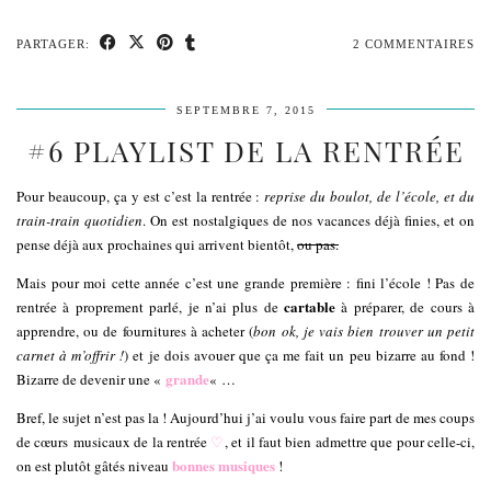
PARTAGER:
2 COMMENTAIRES
SEPTEMBRE 7, 2015
#6 PLAYLIST DE LA RENTRÉE
Pour beaucoup, ça y est c’est la rentrée :
reprise du boulot, de l’école, et du
train-train quotidien
. On est nostalgiques de nos vacances déjà finies, et on
pense déjà aux prochaines qui arrivent bientôt,
ou pas.
Mais pour moi cette année c’est une grande première : fini l’école ! Pas de
cartable
rentrée à proprement parlé, je n’ai plus de
à préparer, de cours à
apprendre, ou de fournitures à acheter (
bon ok, je vais bien trouver un petit
carnet à m’offrir !
) et je dois avouer que ça me fait un peu bizarre au fond !
grande
Bizarre de devenir une «
« …
Bref, le sujet n’est pas la ! Aujourd’hui j’ai voulu vous faire part de mes coups
de cœurs musicaux de la rentrée
♡
, et il faut bien admettre que pour celle-ci,
bonnes musiques
on est plutôt gâtés niveau
!