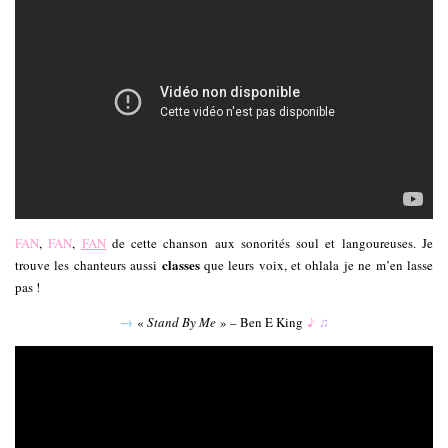
FAN
,
FAN
,
FAN
de cette chanson aux sonorités soul et langoureuses. Je
classes
trouve les chanteurs aussi
que leurs voix, et ohlala je ne m’en lasse
pas !
→
«
Stand By Me
» – Ben E King
♪
♫