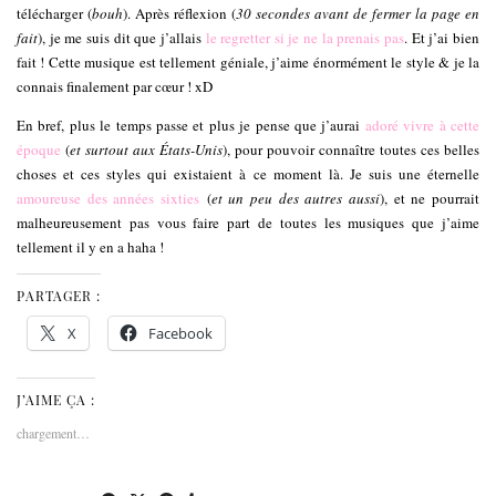
télécharger (
bouh
). Après réflexion (
30 secondes avant de fermer la page en
fait
), je me suis dit que j’allais
le regretter si je ne la prenais pas
. Et j’ai bien
fait ! Cette musique est tellement géniale, j’aime énormément le style & je la
connais finalement par cœur ! xD
En bref, plus le temps passe et plus je pense que j’aurai
adoré vivre à cette
époque
(
et surtout aux États-Unis
), pour pouvoir connaître toutes ces belles
choses et ces styles qui existaient à ce moment là. Je suis une éternelle
amoureuse des années sixties
(
et un peu des autres aussi
), et ne pourrait
malheureusement pas vous faire part de toutes les musiques que j’aime
tellement il y en a haha !
PARTAGER :
X
Facebook
J’AIME ÇA :
chargement…