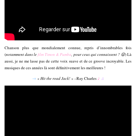
Chanson plus que mondialement connue, repris d’innombrables fois
(
notamment dans le
film Timon & Pumba
, pour ceux qui connaissent ? 😛
) Là
aussi, je ne me lasse pas de cette voix suave et de ce groove incroyable. Les
musiques de ces années là sont définitivement les meilleures !
→
«
Hit the road Jack!
» –Ray Charles
♪
♫