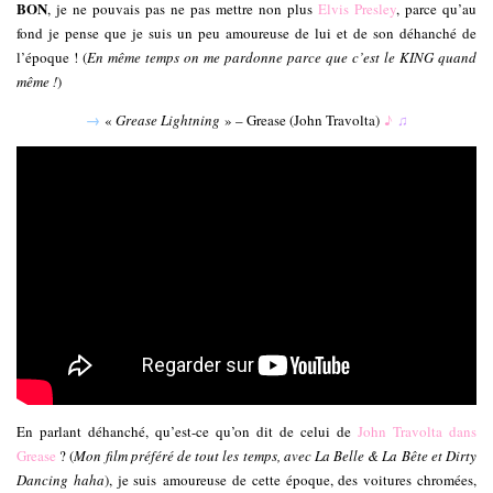
BON
, je ne pouvais pas ne pas mettre non plus
Elvis Presley
, parce qu’au
fond je pense que je suis un peu amoureuse de lui et de son déhanché de
l’époque ! (
En même temps on me pardonne parce que c’est le KING quand
même !
)
→
«
Grease Lightning
» – Grease (John Travolta)
♪
♫
En parlant déhanché, qu’est-ce qu’on dit de celui de
John Travolta dans
Grease
? (
Mon film préféré de tout les temps, avec La Belle & La Bête et Dirty
Dancing haha
), je suis amoureuse de cette époque, des voitures chromées,