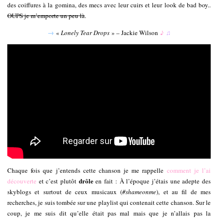
des coiffures à la gomina, des mecs avec leur cuirs et leur look de bad boy..
OUPS je m’emporte un peu là
.
→
«
Lonely Tear Drops
» – Jackie Wilson
♪
♫
Chaque fois que j’entends cette chanson je me rappelle
comment je l’ai
drôle
découverte
et c’est plutôt
en fait : À l’époque j’étais une adepte des
skyblogs et surtout de ceux musicaux (
#shameonme
), et au fil de mes
recherches, je suis tombée sur une playlist qui contenait cette chanson. Sur le
coup, je me suis dit qu’elle était pas mal mais que je n’allais pas la