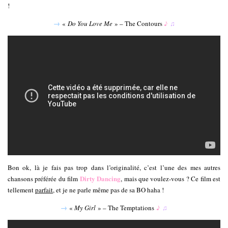
!
→
«
Do You Love Me
» – The Contours
♪
♫
Bon ok, là je fais pas trop dans l’originalité, c’est l’une des mes autres
Dirty Dancing
chansons préférée du film
, mais que voulez-vous ? Ce film est
tellement
parfait
, et je ne parle même pas de sa BO haha !
→
«
My Girl
» – The Temptations
♪
♫