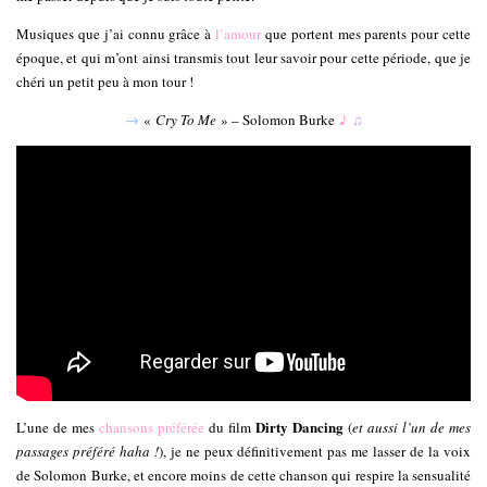
Musiques que j’ai connu grâce à
l’amour
que portent mes parents pour cette
époque, et qui m’ont ainsi transmis tout leur savoir pour cette période, que je
chéri un petit peu à mon tour !
→
«
Cry To Me
» – Solomon Burke
♪
♫
Dirty Dancing
L’une de mes
chansons préférée
du film
(
et aussi l’un de mes
passages préféré haha !
), je ne peux définitivement pas me lasser de la voix
de Solomon Burke, et encore moins de cette chanson qui respire la sensualité