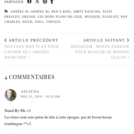
PARTAGER:
ANNÉES 60
,
ANNÉES 80
,
BEN E.KING
,
DIRTY DANCING
,
ELVIS
PRESLEY
,
GREASE
,
LES BONS PLANS DE LILIE
,
MUSIQUE
,
PLAYLIST
,
RAY
CHARLES
,
ROCK
,
SOUL
,
VINTAGE
ARTICLE PRÉCÉDENT
ARTICLE SUIVANT
NOUVEAU BON PLAN POUR
HOSSEGOR : BONNE ADRESSE
GAGNER DE L’ARGENT :
POUR MANGER DE BONNES
BANKYBEE !
GLACES !
4 COMMENTAIRES
ASCIENA
MAI 23, 2016 / 10:52 AM
Stand By Me <3
Les titres sont sens prise de tête à cette époque, pas de boom boom
lourdingue ^^<3