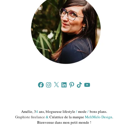
Facebook
Instagram
X
LinkedIn
Pinterest
TikTok
YouTube
Amélie, 3
4
ans, blogueuse lifestyle
/
mode
/
bons plans.
Graphiste freelance
&
Créatrice de la marque
MeliMelo Design
.
Bienvenue dans mon petit monde !