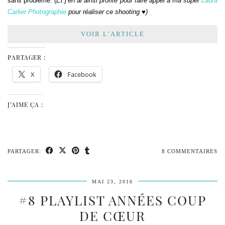
sans problème. (
Et j’en ai ainsi profité pour faire appel à ma super
Laura
Carlier Photographie
pour réaliser ce shooting
♥)
VOIR L’ARTICLE
PARTAGER :
X
Facebook
J’AIME ÇA :
PARTAGER:
8 COMMENTAIRES
MAI 23, 2016
#8 PLAYLIST ANNÉES COUP
DE CŒUR