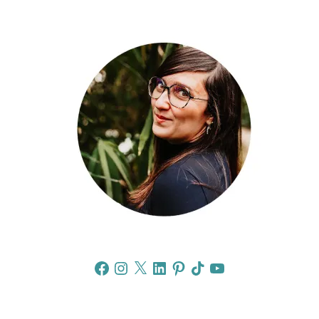
Facebook
Instagram
X
LinkedIn
Pinterest
TikTok
YouTube