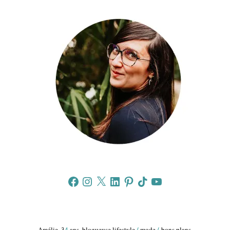
Facebook
Instagram
X
LinkedIn
Pinterest
TikTok
YouTube
Amélie, 3
4
ans, blogueuse lifestyle
/
mode
/
bons plans.