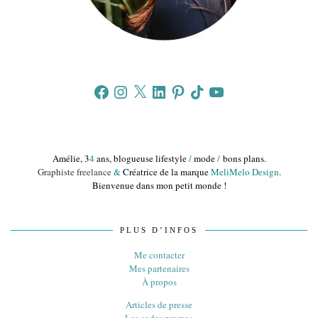
Facebook
Instagram
X
LinkedIn
Pinterest
TikTok
YouTube
Amélie, 3
4
ans, blogueuse lifestyle
/
mode
/
bons plans.
Graphiste freelance
&
Créatrice de la marque
MeliMelo Design
.
Bienvenue dans mon petit monde !
PLUS D’INFOS
Me contacter
Mes partenaires
À propos
Articles de presse