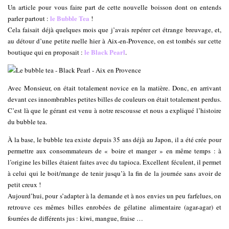
Un article pour vous faire part de cette nouvelle boisson dont on entends
le Bubble Tea
parler partout :
!
Cela faisait déjà quelques mois que j’avais repérer cet étrange breuvage, et,
au détour d’une petite ruelle hier à Aix-en-Provence, on est tombés sur cette
le Black Pearl
boutique qui en proposait :
.
Avec Monsieur, on était totalement novice en la matière. Donc, en arrivant
devant ces innombrables petites billes de couleurs on était totalement perdus.
C’est là que le gérant est venu à notre rescousse et nous a expliqué l’histoire
du bubble tea.
À la base, le bubble tea existe depuis 35 ans déjà au Japon, il a été crée pour
permettre aux consommateurs de « boire et manger » en même temps : à
l’origine les billes étaient faites avec du tapioca. Excellent féculent, il permet
à celui qui le boit/mange de tenir jusqu’à la fin de la journée sans avoir de
petit creux !
Aujourd’hui, pour s’adapter à la demande et à nos envies un peu farfelues, on
retrouve ces mêmes billes enrobées de gélatine alimentaire (agar-agar) et
fourrées de différents jus : kiwi, mangue, fraise …