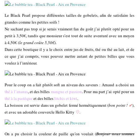
Le Black Pearl propose différentes tailles de gobelets, afin de satisfaire les
grandes comme les petites soifs !
Ne sachant pas trop si je serais vraiment fan du goût j’ai plutôt opté pour un
petit à 3,50€, tandis que monsieur s’est tout de suite aventuré avec un moyen
à 4,50€ (
le grand coûte 5,50€
).
Dans cette boutique il y a le choix entre jus de fruits, thé ou thé au lait, et de
ce que j’ai compris, vous pouvez mettre autant de petites billes que vous
voulez à l’intérieur.
Pour le coup on a fait plutôt soft au niveau des saveurs : Arnaud a choisi un
thé à l’ananas
, et des billes
mangue et passion
. Pour ma part j’ai opté pour un
thé à la pastèque
et des billes
litchis et kiwi
.
La boisson est servie dans un gobelet fermé hermétiquement (
bon point !
✓
),
et avec un adorable couvercle Hello Kitty
♡
.
On a pu choisir la couleur de paille qu’on voulait (
Bonjour nous sommes