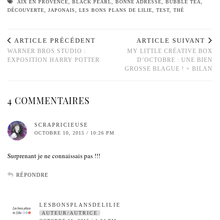
AIX EN PROVENCE
,
BLACK PEARL
,
BONNE ADRESSE
,
BUBBLE TEA
,
DÉCOUVERTE
,
JAPONAIS
,
LES BONS PLANS DE LILIE
,
TEST
,
THÉ
ARTICLE PRÉCÉDENT
ARTICLE SUIVANT
WARNER BROS STUDIO :
MY LITTLE CRÉATIVE BOX
EXPOSITION HARRY POTTER
D’OCTOBRE : UNE BIEN
GROSSE BLAGUE ! + BILAN
4 COMMENTAIRES
SCRAPRICIEUSE
OCTOBRE 10, 2015 / 10:26 PM
Surprenant je ne connaissais pas !!!
RÉPONDRE
LESBONSPLANSDELILIE
AUTEUR/AUTRICE