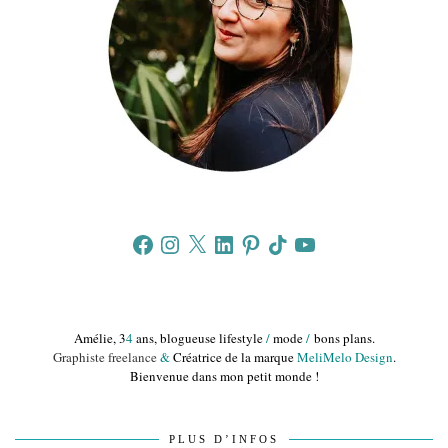
Facebook
Instagram
X
LinkedIn
Pinterest
TikTok
YouTube
Amélie, 3
4
ans, blogueuse lifestyle
/
mode
/
bons plans.
Graphiste freelance
&
Créatrice de la marque
MeliMelo Design
.
Bienvenue dans mon petit monde !
PLUS D’INFOS