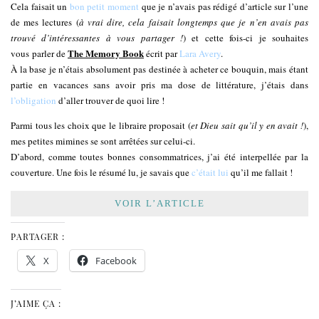
Cela faisait un
bon petit moment
que je n’avais pas rédigé d’article sur l’une
de mes lectures (
à vrai dire, cela faisait longtemps que je n’en avais pas
trouvé d’intéressantes à vous partager !
) et cette fois-ci je souhaites
The Memory Book
vous parler de
écrit par
Lara Avery
.
À la base je n’étais absolument pas destinée à acheter ce bouquin, mais étant
partie en vacances sans avoir pris ma dose de littérature, j’étais dans
l’obligation
d’aller trouver de quoi lire !
Parmi tous les choix que le libraire proposait (
et Dieu sait qu’il y en avait !
),
mes petites mimines se sont arrêtées sur celui-ci.
D’abord, comme toutes bonnes consommatrices, j’ai été interpellée par la
couverture. Une fois le résumé lu, je savais que
c’était lui
qu’il me fallait !
VOIR L’ARTICLE
PARTAGER :
X
Facebook
J’AIME ÇA :