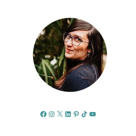
Facebook
Instagram
X
LinkedIn
Pinterest
TikTok
YouTube