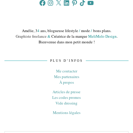
Facebook
Instagram
X
LinkedIn
Pinterest
TikTok
YouTube
Amélie, 3
4
ans, blogueuse lifestyle
/
mode
/
bons plans.
Graphiste freelance
&
Créatrice de la marque
MeliMelo Design
.
Bienvenue dans mon petit monde !
PLUS D’INFOS
Me contacter
Mes partenaires
À propos
Articles de presse
Les codes promos
Vide dressing
Mentions légales