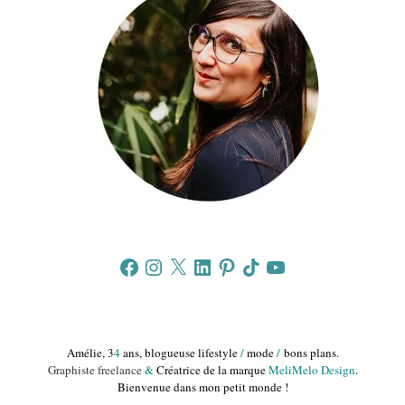
Facebook
Instagram
X
LinkedIn
Pinterest
TikTok
YouTube
Amélie, 3
4
ans, blogueuse lifestyle
/
mode
/
bons plans.
Graphiste freelance
&
Créatrice de la marque
MeliMelo Design
.
Bienvenue dans mon petit monde !