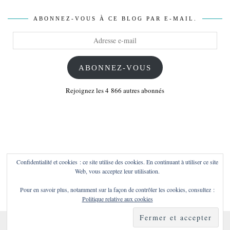
ABONNEZ-VOUS À CE BLOG PAR E-MAIL.
Adresse
e-
mail
ABONNEZ-VOUS
Rejoignez les 4 866 autres abonnés
Confidentialité et cookies : ce site utilise des cookies. En continuant à utiliser ce site
Web, vous acceptez leur utilisation.
Pour en savoir plus, notamment sur la façon de contrôler les cookies, consultez :
Politique relative aux cookies
© 2026
LES BONS PLANS DE LILIE – BLOG TOULON :
LIFESTYLE ❘ BONS PLANS ❘ MODE ❘ GEEK ❘ DISNEY