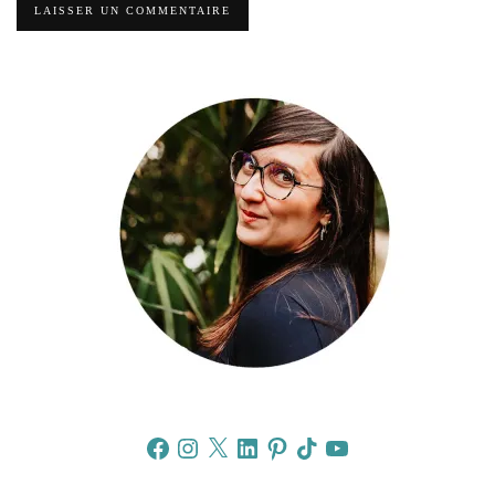
Facebook
Instagram
X
LinkedIn
Pinterest
TikTok
YouTube