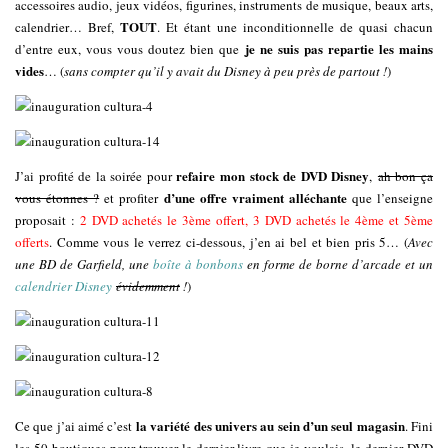
accessoires audio, jeux vidéos, figurines, instruments de musique, beaux arts,
TOUT
calendrier… Bref,
. Et étant une inconditionnelle de quasi chacun
je ne suis pas repartie les mains
d’entre eux, vous vous doutez bien que
vides
… (
sans compter qu’il y avait du Disney à peu près de partout !
)
refaire mon stock de DVD Disney
J’ai profité de la soirée pour
,
ah bon ça
d’une offre vraiment alléchante
vous étonnes ?
et profiter
que l’enseigne
proposait :
2 DVD achetés le 3ème offert, 3 DVD achetés le 4ème et 5ème
offerts
. Comme vous le verrez ci-dessous, j’en ai bel et bien pris 5… (
Avec
une BD de Garfield, une
boîte à bonbons
en forme de borne d’arcade et un
calendrier Disney
évidemment
!
)
la variété des univers au sein d’un seul magasin
Ce que j’ai aimé c’est
. Fini