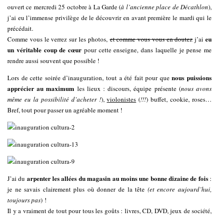
ouvert ce mercredi 25 octobre à La Garde (
à l’ancienne place de Décathlon
),
j’ai eu l’immense privilège de le découvrir en avant première le mardi qui le
précédait.
eu
Comme vous le verrez sur les photos,
et comme vous vous en doutez
j’ai
un véritable coup de cœur
pour cette enseigne, dans laquelle je pense me
rendre aussi souvent que possible !
nous puissions
Lors de cette soirée d’inauguration, tout a été fait pour que
apprécier au maximum
les lieux : discours, équipe présente (
nous avons
même eu la possibilité d’acheter !
),
violonistes
(
!!!
) buffet, cookie, roses…
Bref, tout pour passer un agréable moment !
arpenter les allées du magasin au moins une bonne dizaine de fois
J’ai du
:
je ne savais clairement plus où donner de la tête
(et encore aujourd’hui,
toujours pas
) !
Il y a vraiment de tout pour tous les goûts : livres, CD, DVD, jeux de société,