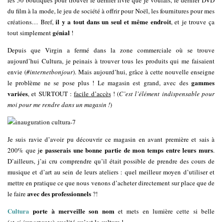
les 50 boutiques pour trouver le dernier livre que je voulais, le dernier DVD
du film à la mode, le jeu de société à offrir pour Noël, les fournitures pour mes
il y a tout dans un seul et même endroit
créations… Bref,
, et je trouve ça
génial
tout simplement
!
Depuis que Virgin a fermé dans la zone commerciale où se trouve
aujourd’hui Cultura, je peinais à trouver tous les produits qui me faisaient
envie (
#internetbonjour
). Mais aujourd’hui, grâce à cette nouvelle enseigne
gammes
le problème ne se pose plus ! Le magasin est grand, avec des
variées
, et SURTOUT :
facile d’accès
! (
C’est l’élément indispensable pour
moi pour me rendre dans un magasin !
)
Je suis ravie d’avoir pu découvrir ce magasin en avant première et sais à
e passerais une bonne partie de mon temps entre leurs murs
200% que j
.
D’ailleurs, j’ai cru comprendre qu’il était possible de prendre des cours de
musique et d’art au sein de leurs ateliers : quel meilleur moyen d’utiliser et
mettre en pratique ce que nous venons d’acheter directement sur place que de
avec des professionnels
le faire
?!
Cultura
porte à merveille son nom
et mets en lumière cette si belle