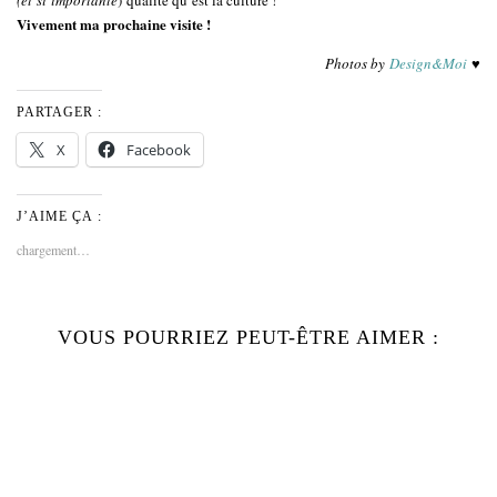
(et
si importante
) qualité qu’est la culture !
Vivement ma prochaine visite !
Photos by
Design&Moi
♥
PARTAGER :
X
Facebook
J’AIME ÇA :
chargement…
VOUS POURRIEZ PEUT-ÊTRE AIMER :