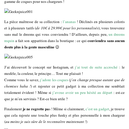
gamme de coques pour nos chargeurs !
La pièce maîtresse de sa collection :
l’ananas
! Déclinés en plusieurs coloris
et à plusieurs tarifs (
de 10€ à 29.99€ pour les personnalisés
), vous trouverez
sans mal le dreems qui vous conviendra ! D’ailleurs, depuis peu,
un dreems
conviendra sans aucun
requin
a fait son apparition dans la boutique : ce qui
doute plus à la gente masculine
😉
J’ai découvert le concept sur Instagram, et
j’ai tout de suite accroché
: le
modèle, la couleur, le principe… Tout me plaisait !
Comme vous le savez,
j’adore les coques
(
j’en change presque autant que de
chemises haha !
) et rajouter ce petit gadget à ma collection me semblait
totalement évident ! Même si
j’avoue avoir un peu hésité au départ
: est-ce
que je m’en servirais ? Est-ce bien utile ?
je ne regrette pa
Finalement
s ! Même si clairement,
c’est un gadget
, je trouve
que cela rajoute une touche plus funky et plus personnelle à mon chargeur
(
au moins je suis sûre de le reconnaître maintenant !
)