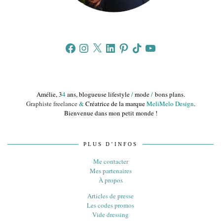
Facebook
Instagram
X
LinkedIn
Pinterest
TikTok
YouTube
Amélie, 3
4
ans, blogueuse lifestyle
/
mode
/
bons plans.
Graphiste freelance
&
Créatrice de la marque
MeliMelo Design
.
Bienvenue dans mon petit monde !
PLUS D’INFOS
Me contacter
Mes partenaires
À propos
Articles de presse
Les codes promos
Vide dressing