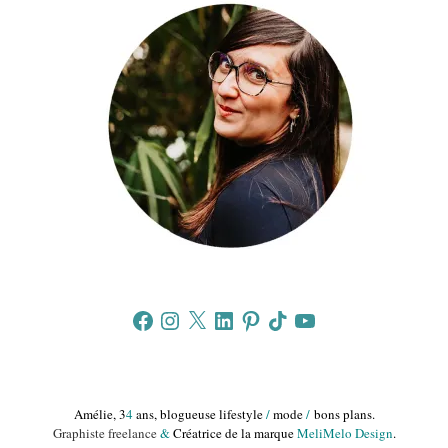
Facebook
Instagram
X
LinkedIn
Pinterest
TikTok
YouTube
Amélie, 3
4
ans, blogueuse lifestyle
/
mode
/
bons plans.
Graphiste freelance
&
Créatrice de la marque
MeliMelo Design
.