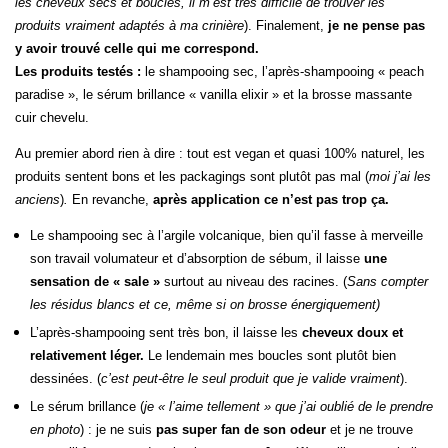
les cheveux secs et bouclés, il m’est très difficile de trouver les
produits vraiment adaptés à ma crinière
). Finalement,
je ne pense pas
y avoir trouvé celle qui me correspond.
Les produits testés :
le shampooing sec, l’après-shampooing « peach
paradise », le sérum brillance « vanilla elixir » et la brosse massante
cuir chevelu.
Au premier abord rien à dire : tout est vegan et quasi 100% naturel, les
produits sentent bons et les packagings sont plutôt pas mal (
moi j’ai les
anciens
)
.
En revanche,
après application ce n’est pas trop ça.
Le shampooing sec à l’argile volcanique, bien qu’il fasse à merveille
son travail volumateur et d’absorption de sébum, il laisse
une
sensation de « sale »
surtout au niveau des racines. (
Sans compter
les résidus blancs et ce, même si on brosse énergiquement)
L’après-shampooing sent très bon, il laisse les
cheveux doux et
relativement léger.
Le lendemain mes boucles sont plutôt bien
dessinées. (
c’est peut-être le seul produit que je valide vraiment
).
Le sérum brillance (
je « l’aime tellement » que j’ai oublié de le prendre
en photo
) : je ne suis
pas super fan de son odeur
et je ne trouve