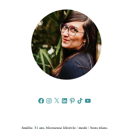
Facebook
Instagram
X
LinkedIn
Pinterest
TikTok
YouTube
Amélie, 3
4
ans, blogueuse lifestyle
/
mode
/
bons plans.