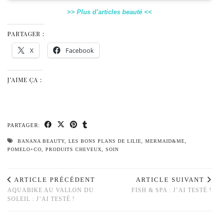
>> Plus d’articles beauté <<
PARTAGER :
X
Facebook
J’AIME ÇA :
PARTAGER:
BANANA BEAUTY
,
LES BONS PLANS DE LILIE
,
MERMAID&ME
,
POMELO+CO
,
PRODUITS CHEVEUX
,
SOIN
ARTICLE PRÉCÉDENT
ARTICLE SUIVANT
AQUABIKE AU VALLON DU
FISH & SPA : J’AI TESTÉ !
SOLEIL : J’AI TESTÉ !