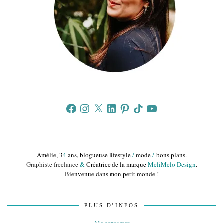
Facebook
Instagram
X
LinkedIn
Pinterest
TikTok
YouTube
Amélie, 3
4
ans, blogueuse lifestyle
/
mode
/
bons plans.
Graphiste freelance
&
Créatrice de la marque
MeliMelo Design
.
Bienvenue dans mon petit monde !
PLUS D’INFOS
Me contacter