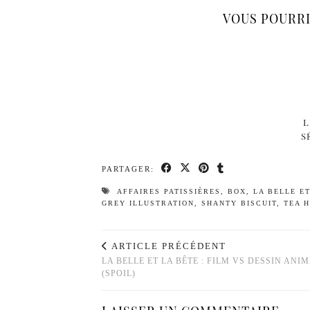
VOUS POURRI
L
S
PARTAGER:
AFFAIRES PATISSIÈRES
,
BOX
,
LA BELLE E
GREY ILLUSTRATION
,
SHANTY BISCUIT
,
TEA 
ARTICLE PRÉCÉDENT
LA BELLE ET LA BÊTE : FILM VS DESSIN ANIM
(SPOIL)