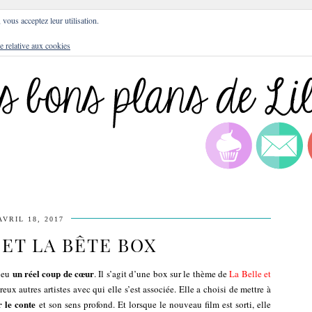
DRESSES
BLOG
CULTURE
DIY
LIFEST
, vous acceptez leur utilisation.
e relative aux cookies
AVRIL 18, 2017
 ET LA BÊTE BOX
un réel coup de cœur
i eu
. Il s’agit d’une box sur le thème de
La Belle et
ux autres artistes avec qui elle s’est associée. Elle a choisi de mettre à
r le conte
et son sens profond. Et lorsque le nouveau film est sorti, elle