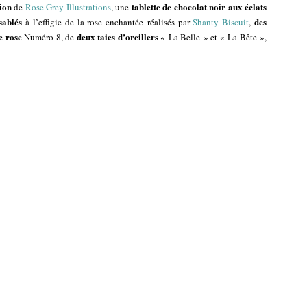
tion
tablette de chocolat noir aux éclats
de
Rose Grey Illustrations
, une
sablés
des
à l’effigie de la rose enchantée réalisés par
Shanty Biscuit
,
e rose
deux taies d’oreillers
Numéro 8, de
« La Belle » et « La Bête »,