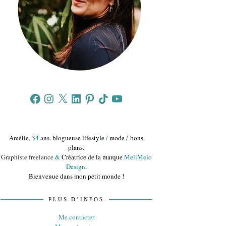
Facebook
Instagram
X
LinkedIn
Pinterest
TikTok
YouTube
Amélie, 3
4
ans, blogueuse lifestyle
/
mode
/
bons
plans.
Graphiste freelance
&
Créatrice de la marque
MeliMelo
Design
.
Bienvenue dans mon petit monde !
PLUS D’INFOS
Me contacter