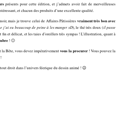
urs
présents pour cette édition, et j’admets avoir fait de merveilleuses
téressant, et chacun des produits d’une excellente qualité.
vraiment très bon avec
noir, mais je trouve celui de Affaires Pâtissières
e j’ai eu beaucoup de peine à les manger xD
), le thé très doux (
il passe
et fin et délicat, et les taies d’oreillers très sympas ! L’illustration, quant à
ambre
! 🙂
vous la procurer
et la Bête, vous devez impérativement
! Vous pouvez la
!
tout droit dans l’univers féerique du dessin animé ! 😉