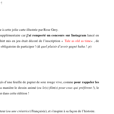
 !
à cette jolie carte illustrée par Rose Grey.
j’ai remporté un concours sur Instagram
 supplémentaire car
lancé en
shirt mis en jeu était décoré de l’inscription «
Tale as old as time
« , de
obligatoire de participer ! (
& quel plaisir d’avoir gagné haha ! :p
)
pour rappeler les
gés d’une feuille de papier de soie rouge vive, comme
sa manière le dessin animé (
ou le(s) film(s) pour ceux qui préfèrent !
), le
r dans cette édition !
teur (
ou une créatrice
) Français(e), et s’inspire à sa façon de l’histoire.