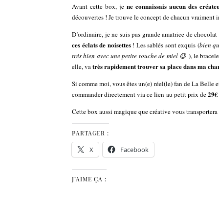
ne connaissais aucun des créate
Avant cette box, je
découvertes ! Je trouve le concept de chacun vraiment in
D’ordinaire, je ne suis pas grande amatrice de chocolat 
ces éclats de noisettes
! Les sablés sont exquis (
bien qu
très bien avec une petite touche de miel 😉
), le bracel
très rapidement trouver sa place dans ma ch
elle, va
Si comme moi, vous êtes un(e) réel(le) fan de La Belle 
29€
commander directement via ce lien au petit prix de
Cette box aussi magique que créative vous transportera 
PARTAGER :
X
Facebook
J’AIME ÇA :