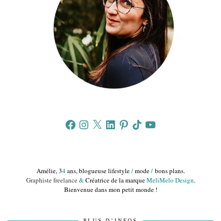
Facebook
Instagram
X
LinkedIn
Pinterest
TikTok
YouTube
Amélie, 3
4
ans, blogueuse lifestyle
/
mode
/
bons plans.
Graphiste freelance
&
Créatrice de la marque
MeliMelo Design
.
Bienvenue dans mon petit monde !
PLUS D’INFOS