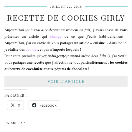
JUILLET 22, 2016
RECETTE DE COOKIES GIRLY
Aujourd’hui (
et à vrai dire depuis un moment en fait
), j’avais envie de vous
présenter un article qui
change
de ce que j’écris habituellement !
cuisine
Aujourd’hui, j’ai eu envie de vous partager un article «
» dans lequel
je réalise des
cookies
, et pas n’importe lesquels !
Pour cette première (
soyez indulgent(e)s quand même hein hihi !
), j’ai voulu
les cookies
vous partager une recette que j’affectionne tout particulièrement :
au beurre de cacahuète et aux pépites de chocolats !
VOIR L’ARTICLE
PARTAGER :
X
Facebook
J’AIME ÇA :