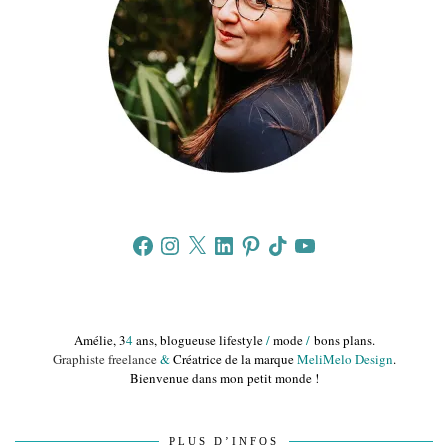
Facebook
Instagram
X
LinkedIn
Pinterest
TikTok
YouTube
Amélie, 3
4
ans, blogueuse lifestyle
/
mode
/
bons plans.
Graphiste freelance
&
Créatrice de la marque
MeliMelo Design
.
Bienvenue dans mon petit monde !
PLUS D’INFOS