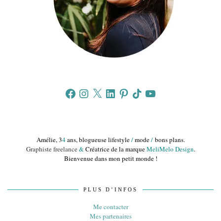
Facebook
Instagram
X
LinkedIn
Pinterest
TikTok
YouTube
Amélie, 3
4
ans, blogueuse lifestyle
/
mode
/
bons plans.
Graphiste freelance
&
Créatrice de la marque
MeliMelo Design
.
Bienvenue dans mon petit monde !
PLUS D’INFOS
Me contacter
Mes partenaires