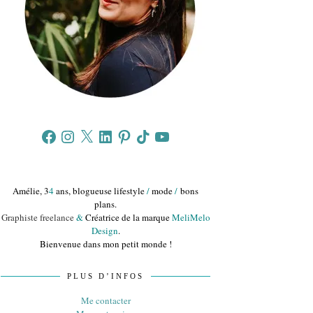
Facebook
Instagram
X
LinkedIn
Pinterest
TikTok
YouTube
Amélie, 3
4
ans, blogueuse lifestyle
/
mode
/
bons
plans.
Graphiste freelance
&
Créatrice de la marque
MeliMelo
Design
.
Bienvenue dans mon petit monde !
PLUS D’INFOS
Me contacter