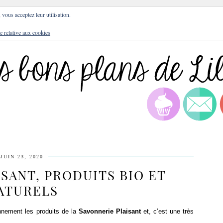
DRESSES
BLOG
CULTURE
DIY
LIFEST
, vous acceptez leur utilisation.
e relative aux cookies
JUIN 23, 2020
SANT, PRODUITS BIO ET
ATURELS
iennement les produits de la
Savonnerie Plaisant
et, c’est une très