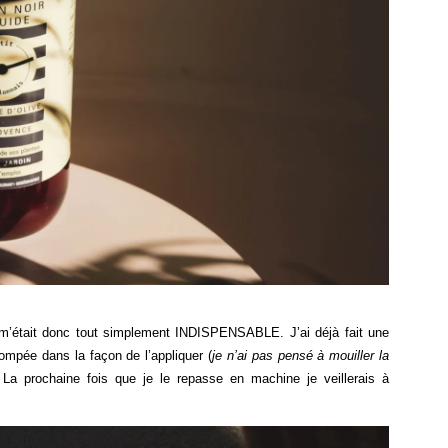
 m’était donc tout simplement INDISPENSABLE. J’ai déjà fait une
trompée dans la façon de l’appliquer (
je n’ai pas pensé à mouiller la
. La prochaine fois que je le repasse en machine je veillerais à