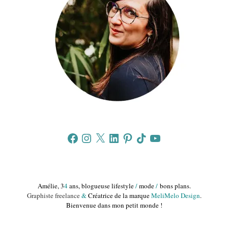
Facebook
Instagram
X
LinkedIn
Pinterest
TikTok
YouTube
Amélie, 3
4
ans, blogueuse lifestyle
/
mode
/
bons plans.
Graphiste freelance
&
Créatrice de la marque
MeliMelo Design
.
Bienvenue dans mon petit monde !