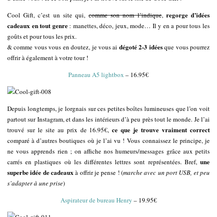
regorge d’idées
Cool Gift, c’est un site qui,
comme son nom l’indique
,
cadeaux en tout genre
: manettes, déco, jeux, mode… Il y en a pour tous les
goûts et pour tous les prix.
dégoté 2-3 idées
& comme vous vous en doutez, je vous ai
que vous pourrez
offrir à également à votre tour !
Panneau A5 lightbox
– 16.95€
Depuis longtemps, je lorgnais sur ces petites boîtes lumineuses que l’on voit
partout sur Instagram, et dans les intérieurs d’à peu près tout le monde. Je l’ai
ce que je trouve vraiment correct
trouvé sur le site au prix de 16.95€,
comparé à d’autres boutiques où je l’ai vu ! Vous connaissez le principe, je
ne vous apprends rien ; on affiche nos humeurs/messages grâce aux petits
une
carrés en plastiques où les différentes lettres sont représentées. Bref,
superbe idée de cadeaux
à offrir je pense ! (
marche avec un port USB, et peu
s’adapter à une prise
)
Aspirateur de bureau Henry
– 19.95€