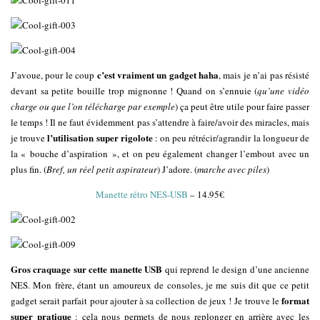
c’est vraiment un gadget haha
J’avoue, pour le coup
, mais je n’ai pas résisté
devant sa petite bouille trop mignonne ! Quand on s’ennuie (
qu’une vidéo
charge ou que l’on télécharge par
exemple
) ça peut être utile pour faire passer
le temps ! Il ne faut évidemment pas s’attendre à faire/avoir des miracles, mais
l’utilisation super rigolote
je trouve
: on peu rétrécir/agrandir la longueur de
la « bouche d’aspiration », et on peu également changer l’embout avec un
plus fin. (
Bref, un réel petit aspirateur
) J’adore. (
marche avec piles
)
Manette rétro NES-USB
– 14.95€
Gros craquage sur cette manette USB
qui reprend le design d’une ancienne
NES. Mon frère, étant un amoureux de consoles, je me suis dit que ce petit
format
gadget serait parfait pour ajouter à sa collection de jeux ! Je trouve le
super pratique
: cela nous permets de nous replonger en arrière avec les