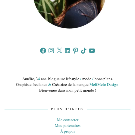
Facebook
Instagram
X
LinkedIn
Pinterest
TikTok
YouTube
Amélie, 3
4
ans, blogueuse lifestyle
/
mode
/
bons plans.
Graphiste freelance
&
Créatrice de la marque
MeliMelo Design
.
Bienvenue dans mon petit monde !
PLUS D’INFOS
Me contacter
Mes partenaires
À propos