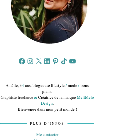
Facebook
Instagram
X
LinkedIn
Pinterest
TikTok
YouTube
Amélie, 3
4
ans, blogueuse lifestyle
/
mode
/
bons
plans.
Graphiste freelance
&
Créatrice de la marque
MeliMelo
Design
.
Bienvenue dans mon petit monde !
PLUS D’INFOS
Me contacter