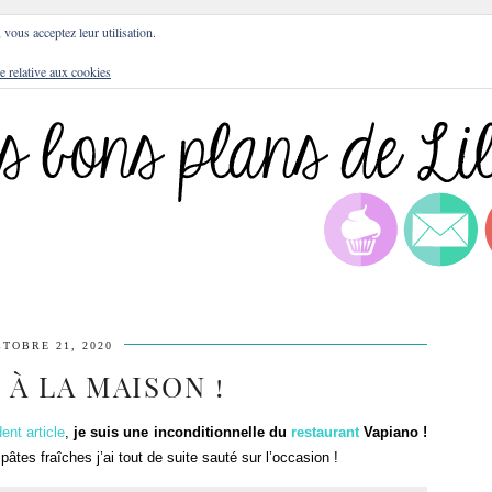
DRESSES
BLOG
CULTURE
DIY
LIFEST
, vous acceptez leur utilisation.
e relative aux cookies
TOBRE 21, 2020
 À LA MAISON !
nt article
,
je suis une inconditionnelle du
restaurant
Vapiano !
 pâtes fraîches j’ai tout de suite sauté sur l’occasion !