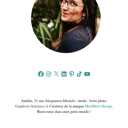
Facebook
Instagram
X
LinkedIn
Pinterest
TikTok
YouTube
Amélie, 3
4
ans, blogueuse lifestyle
/
mode
/
bons plans.
Graphiste freelance
&
Créatrice de la marque
MeliMelo Design
.
Bienvenue dans mon petit monde !