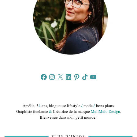
Facebook
Instagram
X
LinkedIn
Pinterest
TikTok
YouTube
Amélie, 3
4
ans, blogueuse lifestyle
/
mode
/
bons plans.
Graphiste freelance
&
Créatrice de la marque
MeliMelo Design
.
Bienvenue dans mon petit monde !
PLUS D’INFOS