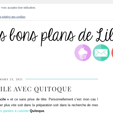
DRESSES
BLOG
CULTURE
DIY
LIFEST
, vous acceptez leur utilisation.
e relative aux cookies
MARS 23, 2021
CILE AVEC QUITOQUE
cile »
et ce sans prise de tête. Personnellement c’est mon cas !
er plus vite soit dans la préparation soit dans la recherche de mes
es paniers à cuisiner
Quitoque
.