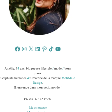
Facebook
Instagram
X
LinkedIn
Pinterest
TikTok
YouTube
Amélie, 3
4
ans, blogueuse lifestyle
/
mode
/
bons
plans.
Graphiste freelance
&
Créatrice de la marque
MeliMelo
Design
.
Bienvenue dans mon petit monde !
PLUS D’INFOS
Me contacter