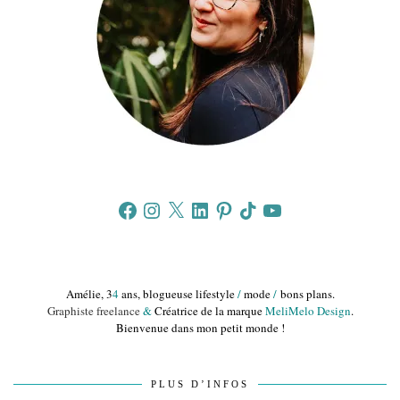
Facebook
Instagram
X
LinkedIn
Pinterest
TikTok
YouTube
Amélie, 3
4
ans, blogueuse lifestyle
/
mode
/
bons plans.
Graphiste freelance
&
Créatrice de la marque
MeliMelo Design
.
Bienvenue dans mon petit monde !
PLUS D’INFOS