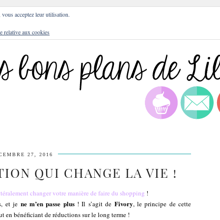
DRESSES
BLOG
CULTURE
DIY
LIFEST
, vous acceptez leur utilisation.
e relative aux cookies
CEMBRE 27, 2016
TION QUI CHANGE LA VIE !
ttéralement changer votre manière de faire du shopping
!
ne m’en passe plus
Fivory
s, et je
! Il s’agit de
, le principe de cette
t en bénéficiant de réductions sur le long terme !