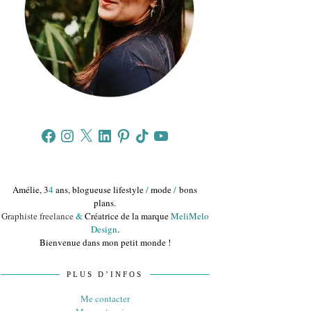
Facebook
Instagram
X
LinkedIn
Pinterest
TikTok
YouTube
Amélie, 3
4
ans, blogueuse lifestyle
/
mode
/
bons
plans.
Graphiste freelance
&
Créatrice de la marque
MeliMelo
Design
.
Bienvenue dans mon petit monde !
PLUS D’INFOS
Me contacter