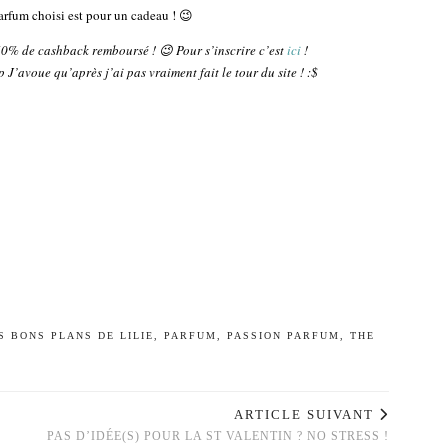
arfum choisi est pour un cadeau ! 😉
2,50% de cashback remboursé ! 😉 Pour s’inscrire c’est
ici
!
 J’avoue qu’après j’ai pas vraiment fait le tour du site ! :$
S BONS PLANS DE LILIE
,
PARFUM
,
PASSION PARFUM
,
THE
ARTICLE SUIVANT
PAS D’IDÉE(S) POUR LA ST VALENTIN ? NO STRESS !