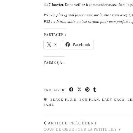
du 7 Janvier. Donc veillez à commander assez tôt si le p
PS : En plus Igraal fonctionne sur le site : vous avez 
PS2 : « Introuvable » c’est surtout pour mon parfum ! :p
PARTAGER :
X
Facebook
J’AIME ÇA :
PARTAGER:
BLACK FLUID
,
BON PLAN
,
LADY GAGA
,
LE
FAME
ARTICLE PRÉCÉDENT
COUP DE CŒUR POUR LA PETITE LILY ♥