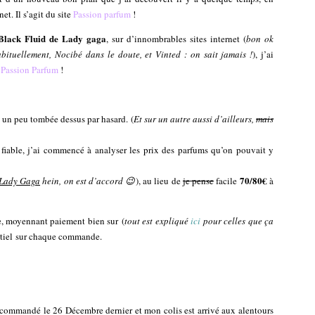
net. Il s’agit du site
Passion parfum
!
Black Fluid de Lady gaga
, sur d’innombrables sites internet (
bon ok
abituellement, Nocibé dans le doute, et Vinted : on sait jamais !
), j’ai
e
Passion Parfum
!
uis un peu tombée dessus par hasard. (
Et sur un autre aussi d’ailleurs,
mais
ait fiable, j’ai commencé à analyser les prix des parfums qu’on pouvait y
70/80€
Lady Gaga
hein, on est d’accord 😉
), au lieu de
je pense
facile
à
e, moyennant paiement bien sur (
tout est expliqué
ici
pour celles que ça
entiel sur chaque commande.
 commandé le 26 Décembre dernier et mon colis est arrivé aux alentours