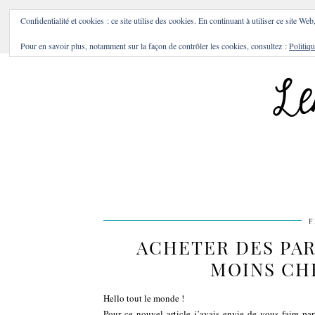
BONS PLANS & BONNES A
Confidentialité et cookies : ce site utilise des cookies. En continuant à utiliser ce site Web
Pour en savoir plus, notamment sur la façon de contrôler les cookies, consultez :
Politiqu
F
ACHETER DES PA
MOINS CHER
Hello tout le monde !
Pour ce nouvel article j’avais envie de vous faire p