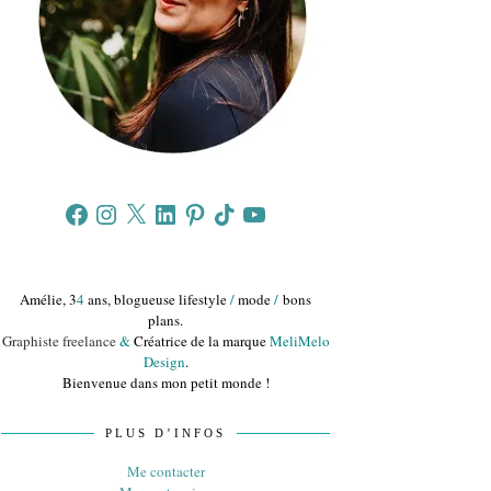
Facebook
Instagram
X
LinkedIn
Pinterest
TikTok
YouTube
Amélie, 3
4
ans, blogueuse lifestyle
/
mode
/
bons
plans.
Graphiste freelance
&
Créatrice de la marque
MeliMelo
Design
.
Bienvenue dans mon petit monde !
PLUS D’INFOS
Me contacter