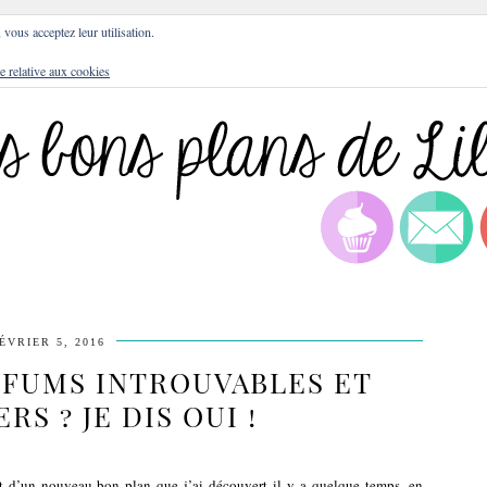
DRESSES
BLOG
CULTURE
DIY
LIFEST
, vous acceptez leur utilisation.
e relative aux cookies
ÉVRIER 5, 2016
RFUMS INTROUVABLES ET
S ? JE DIS OUI !
art d’un nouveau bon plan que j’ai découvert il y a quelque temps, en