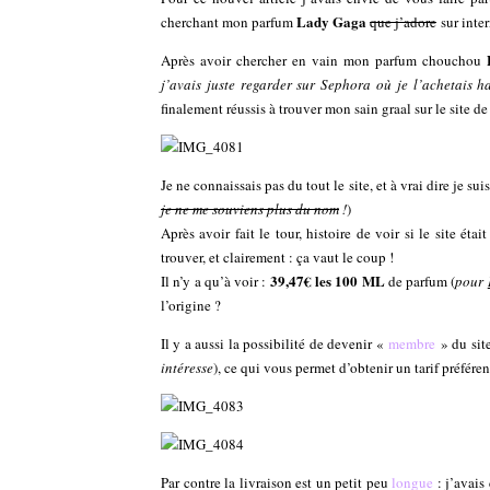
Lady Gaga
cherchant mon parfum
que j’adore
sur inter
Après avoir chercher en vain mon parfum chouchou
j’avais juste regarder sur Sephora où je l’achetais h
finalement réussis à trouver mon sain graal sur le site d
Je ne connaissais pas du tout le site, et à vrai dire je s
je ne me souviens plus du nom
!
)
Après avoir fait le tour, histoire de voir si le site ét
trouver, et clairement : ça vaut le coup !
39,47€ les 100 ML
Il n’y a qu’à voir :
de parfum (
pour
l’origine ?
Il y a aussi la possibilité de devenir «
membre
» du sit
intéresse
), ce qui vous permet d’obtenir un tarif préfér
Par contre la livraison est un petit peu
longue
: j’avais