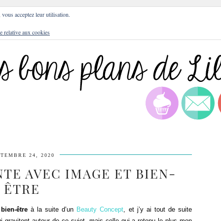
DRESSES
BLOG
CULTURE
DIY
LIFEST
, vous acceptez leur utilisation.
e relative aux cookies
TEMBRE 24, 2020
TE AVEC IMAGE ET BIEN-
ÊTRE
bien-être
à la suite d’un
Beauty Concept
, et j’y ai tout de suite
 gravitent autour de ce sujet, mais celle qui a retenu le plus mon