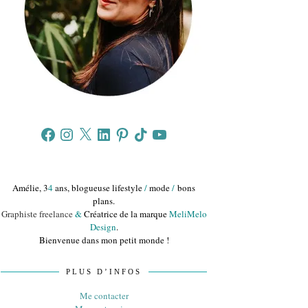
Facebook
Instagram
X
LinkedIn
Pinterest
TikTok
YouTube
Amélie, 3
4
ans, blogueuse lifestyle
/
mode
/
bons
plans.
Graphiste freelance
&
Créatrice de la marque
MeliMelo
Design
.
Bienvenue dans mon petit monde !
PLUS D’INFOS
Me contacter