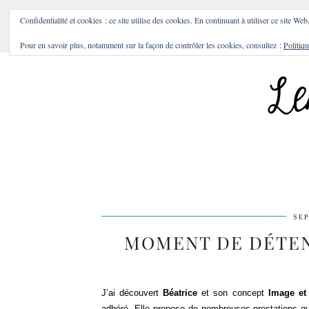
BONS PLANS & BONNES A
Confidentialité et cookies : ce site utilise des cookies. En continuant à utiliser ce site Web
Pour en savoir plus, notamment sur la façon de contrôler les cookies, consultez :
Politiqu
SEP
MOMENT DE DÉTEN
J’ai découvert
Béatrice
et son concept
Image et 
adhéré. Elle propose de nombreuses prestations qui