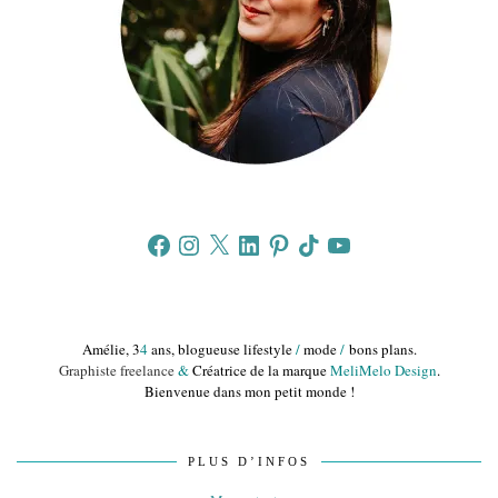
Facebook
Instagram
X
LinkedIn
Pinterest
TikTok
YouTube
Amélie, 3
4
ans, blogueuse lifestyle
/
mode
/
bons plans.
Graphiste freelance
&
Créatrice de la marque
MeliMelo Design
.
Bienvenue dans mon petit monde !
PLUS D’INFOS