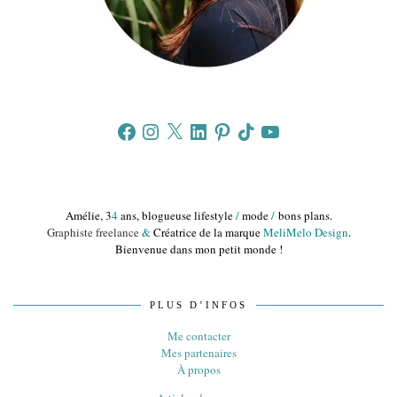
Facebook
Instagram
X
LinkedIn
Pinterest
TikTok
YouTube
Amélie, 3
4
ans, blogueuse lifestyle
/
mode
/
bons plans.
Graphiste freelance
&
Créatrice de la marque
MeliMelo Design
.
Bienvenue dans mon petit monde !
PLUS D’INFOS
Me contacter
Mes partenaires
À propos