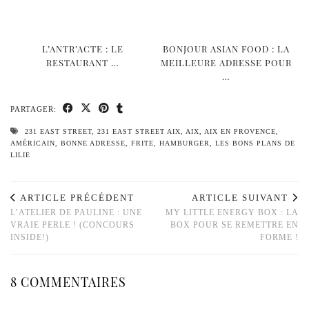
L’ANTR’ACTE : LE
BONJOUR ASIAN FOOD : LA
RESTAURANT …
MEILLEURE ADRESSE POUR
…
PARTAGER:
231 EAST STREET
,
231 EAST STREET AIX
,
AIX
,
AIX EN PROVENCE
,
AMÉRICAIN
,
BONNE ADRESSE
,
FRITE
,
HAMBURGER
,
LES BONS PLANS DE
LILIE
ARTICLE PRÉCÉDENT
ARTICLE SUIVANT
L’ATELIER DE PAULINE : UNE
MY LITTLE ENERGY BOX : LA
VRAIE PERLE ! (CONCOURS
BOX POUR SE REMETTRE EN
INSIDE!)
FORME !
8 COMMENTAIRES