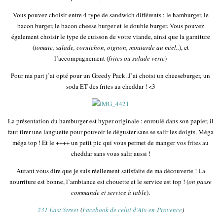
Vous pouvez choisir entre 4 type de sandwich différents : le hamburger, le
bacon burger, le bacon cheese burger et le double burger. Vous pouvez
également choisir le type de cuisson de votre viande, ainsi que la garniture
(
tomate, salade, cornichon, oignon, moutarde au miel..
), et
l’accompagnement (
frites ou salade verte
)
Pour ma part j’ai opté pour un Greedy Pack. J’ai choisi un cheeseburger, un
soda ET des frites au cheddar ! <3
La présentation du hamburger est hyper originale : enroulé dans son papier, il
faut tirer une languette pour pouvoir le déguster sans se salir les doigts. Méga
méga top ! Et le ++++ un petit pic qui vous permet de manger vos frites au
cheddar sans vous salir aussi !
Autant vous dire que je suis réellement satisfaite de ma découverte ! La
nourriture est bonne, l’ambiance est chouette et le service est top ! (
on passe
commande et service à table
).
231 East Street
(
Facebook de celui d’Aix-en-Provence
)