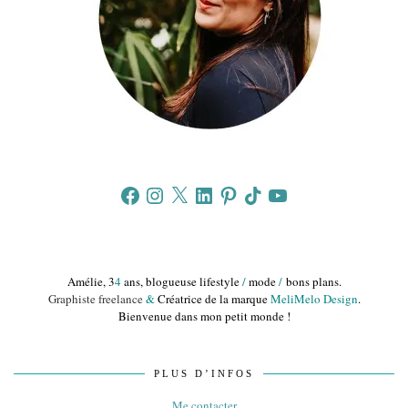
Facebook
Instagram
X
LinkedIn
Pinterest
TikTok
YouTube
Amélie, 3
4
ans, blogueuse lifestyle
/
mode
/
bons plans.
Graphiste freelance
&
Créatrice de la marque
MeliMelo Design
.
Bienvenue dans mon petit monde !
PLUS D’INFOS
Me contacter