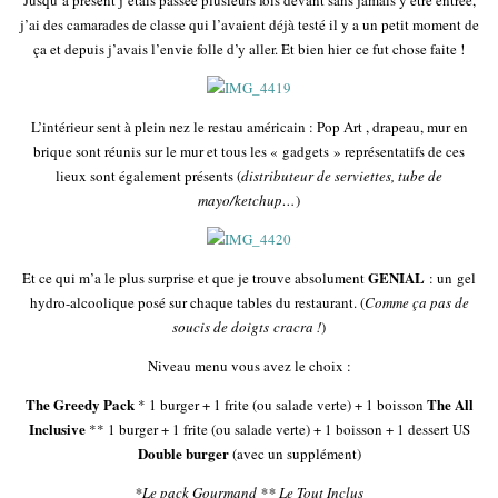
j’ai des camarades de classe qui l’avaient déjà testé il y a un petit moment de
ça et depuis j’avais l’envie folle d’y aller. Et bien hier ce fut chose faite !
L’intérieur sent à plein nez le restau américain : Pop Art , drapeau, mur en
brique sont réunis sur le mur et tous les « gadgets » représentatifs de ces
lieux sont également présents (
distributeur de serviettes, tube de
mayo/ketchup…
)
GENIAL
Et ce qui m’a le plus surprise et que je trouve absolument
: un gel
hydro-alcoolique posé sur chaque tables du restaurant. (
Comme ça pas de
soucis de doigts cracra !
)
Niveau menu vous avez le choix :
The Greedy Pack
The All
* 1 burger + 1 frite (ou salade verte) + 1 boisson
Inclusive
** 1 burger + 1 frite (ou salade verte) + 1 boisson + 1 dessert US
Double burger
(avec un supplément)
*Le pack Gourmand
** Le Tout Inclus