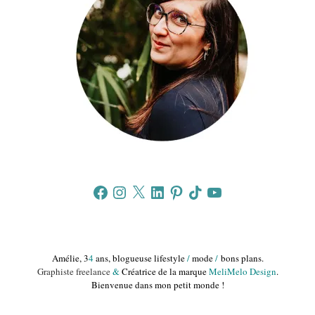
Facebook
Instagram
X
LinkedIn
Pinterest
TikTok
YouTube
Amélie, 3
4
ans, blogueuse lifestyle
/
mode
/
bons plans.
Graphiste freelance
&
Créatrice de la marque
MeliMelo Design
.
Bienvenue dans mon petit monde !