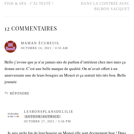
FISH & SPA : J’AI TESTÉ !
DANS LA CONTRÉE AVEC
BILBON SACQUET
12 COMMENTAIRES
MAMAN ÉCUREUIL
OCTOBRE 14, 2021 / 4:35 AM
Hello j’avoue que je n’ai jamais mis de parfum d’intérieur chez moi mais ça
donne envie. C’est une belle marque de qualité. On m’avait offert à un
anniversaire une de leurs bougies au Monoï et ça sentait très très bon. Belle
journée
RÉPONDRE
LESBONSPLANSDELILIE
AUTEUR/AUTRICE
OCTOBRE 17, 2021 / 3:56 PM
Je suis archi fan de leur bougie au Monoï elle sent divinement bon ! Dans