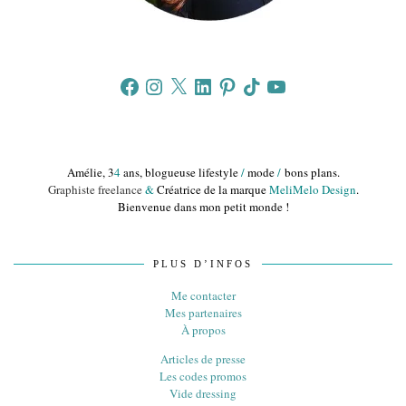
Facebook
Instagram
X
LinkedIn
Pinterest
TikTok
YouTube
Amélie, 3
4
ans, blogueuse lifestyle
/
mode
/
bons plans.
Graphiste freelance
&
Créatrice de la marque
MeliMelo Design
.
Bienvenue dans mon petit monde !
PLUS D’INFOS
Me contacter
Mes partenaires
À propos
Articles de presse
Les codes promos
Vide dressing