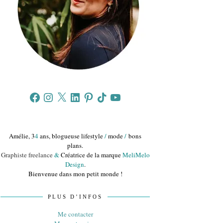
Facebook
Instagram
X
LinkedIn
Pinterest
TikTok
YouTube
Amélie, 3
4
ans, blogueuse lifestyle
/
mode
/
bons
plans.
Graphiste freelance
&
Créatrice de la marque
MeliMelo
Design
.
Bienvenue dans mon petit monde !
PLUS D’INFOS
Me contacter