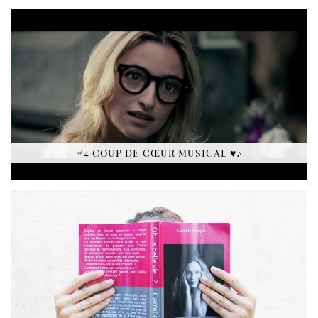
#4 COUP DE CŒUR MUSICAL ♥♪