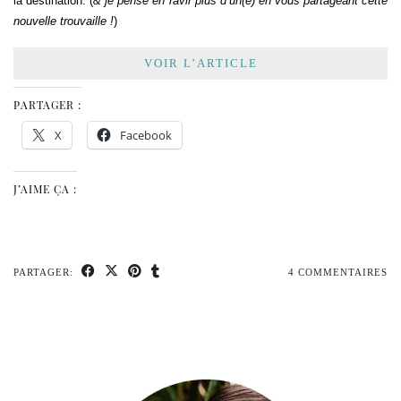
la destination. (
& je pense en ravir plus d’un(e) en vous partageant cette
nouvelle trouvaille !
)
VOIR L’ARTICLE
PARTAGER :
X
Facebook
J’AIME ÇA :
PARTAGER:
4 COMMENTAIRES