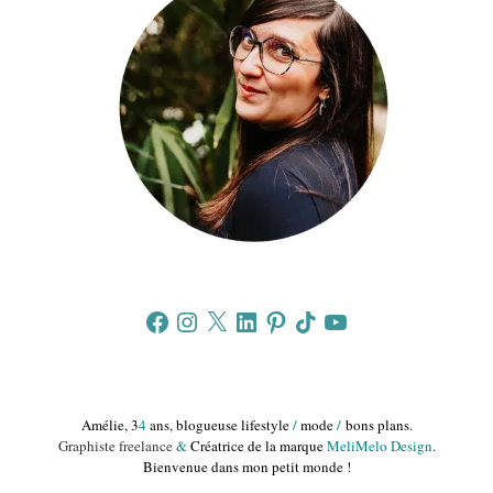
Facebook
Instagram
X
LinkedIn
Pinterest
TikTok
YouTube
Amélie, 3
4
ans, blogueuse lifestyle
/
mode
/
bons plans.
Graphiste freelance
&
Créatrice de la marque
MeliMelo Design
.
Bienvenue dans mon petit monde !