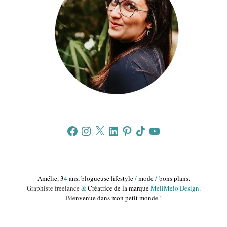
Facebook
Instagram
X
LinkedIn
Pinterest
TikTok
YouTube
Amélie, 3
4
ans, blogueuse lifestyle
/
mode
/
bons plans.
Graphiste freelance
&
Créatrice de la marque
MeliMelo Design
.
Bienvenue dans mon petit monde !