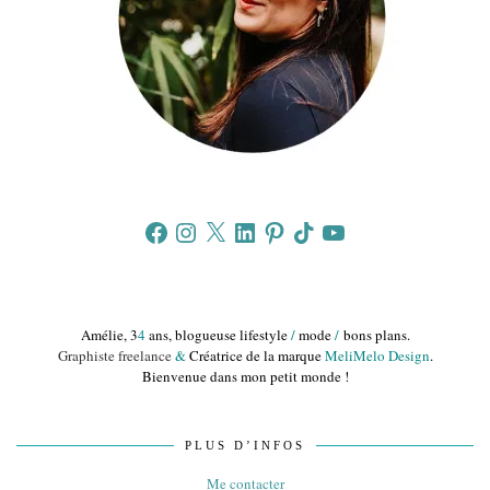
Facebook
Instagram
X
LinkedIn
Pinterest
TikTok
YouTube
Amélie, 3
4
ans, blogueuse lifestyle
/
mode
/
bons plans.
Graphiste freelance
&
Créatrice de la marque
MeliMelo Design
.
Bienvenue dans mon petit monde !
PLUS D’INFOS
Me contacter