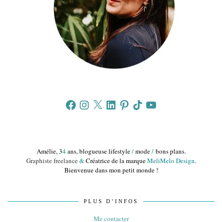
Facebook
Instagram
X
LinkedIn
Pinterest
TikTok
YouTube
Amélie, 3
4
ans, blogueuse lifestyle
/
mode
/
bons plans.
Graphiste freelance
&
Créatrice de la marque
MeliMelo Design
.
Bienvenue dans mon petit monde !
PLUS D’INFOS
Me contacter