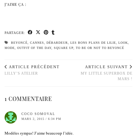
J’AIME ÇA :
PARTAGER:
BEYONCÉ
,
CANNES
,
DÉBARDEUR
,
LES BONS PLANS DE LILIE
,
LOOK
,
MODE
,
OUTFIT OF THE DAY
,
SQUARE UP
,
TO BE OR NOT TO BEYONCÉ
ARTICLE PRÉCÉDENT
ARTICLE SUIVANT
LILLY’S ATELIER
MY LITTLE SUPERBOX DE
MARS !
1 COMMENTAIRE
COCO SOMOVAL
MARS 2, 2015 / 6:34 PM
Modèles sympas! J’aime beaucoup l’idée.