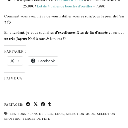
25.99€ /
Lot de 4 paires de boucles d’oreilles
– 7.99€
ce soir/pour le jour de l’an
Comment vous avez prévu de vous habiller vous
? 🙂
d’excellentes fêtes de fin d’année
En attendant, je vous souhaites
et surtout
très Joyeux Noël
un
à tous & à toutes !?
PARTAGER :
X
Facebook
J’AIME ÇA :
PARTAGER:
LES BONS PLANS DE LILIE
,
LOOK
,
SÉLECTION MODE
,
SÉLECTION
SHOPPING
,
TENUES DE FÊTE