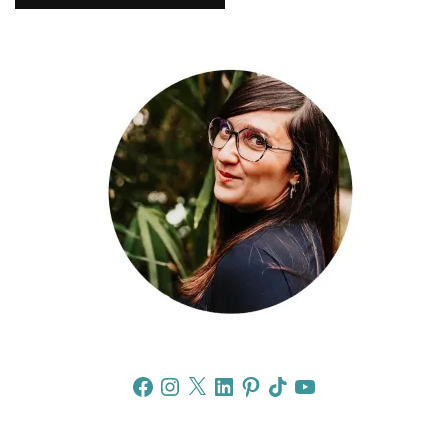
Facebook
Instagram
X
LinkedIn
Pinterest
TikTok
YouTube