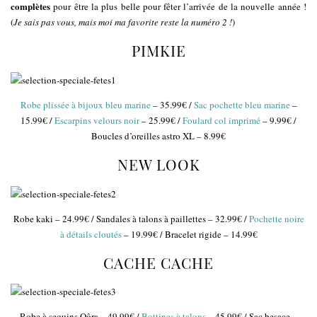
complètes
pour être la plus belle pour fêter l’arrivée de la nouvelle année !
(
Je sais pas vous, mais moi ma favorite reste la numéro 2 !
)
PIMKIE
Robe plissée à bijoux bleu marine
– 35.99€ /
Sac pochette bleu marine
–
15.99€ /
Escarpins velours noir
– 25.99€ /
Foulard col imprimé
– 9.99€ /
Boucles d’oreilles astro XL – 8.99€
NEW LOOK
Robe kaki – 24.99€ / Sandales à talons à paillettes – 32.99€ /
Pochette noire
à détails cloutés
– 19.99€ / Bracelet rigide – 14.99€
CACHE CACHE
Robe à sequins Oôra – 49.99€ /
Bottines à talons
– 45.99€ / Sac besace –