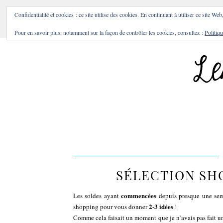
BONS PLANS & BONNES A
Confidentialité et cookies : ce site utilise des cookies. En continuant à utiliser ce site Web
Pour en savoir plus, notamment sur la façon de contrôler les cookies, consultez :
Politiqu
SÉLECTION SHO
commencées
Les soldes ayant
depuis presque une sema
2-3 idées
shopping pour vous donner
!
Comme cela faisait un moment que je n’avais pas fait un 