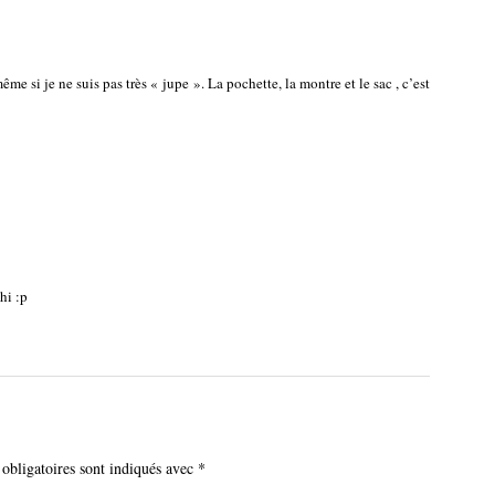
e si je ne suis pas très « jupe ». La pochette, la montre et le sac , c’est
hi :p
obligatoires sont indiqués avec
*