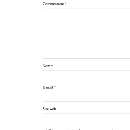
Commentaire
*
Nom
*
E-mail
*
Site web
Prévenez-moi de tous les nouveaux commentaires par e-mai