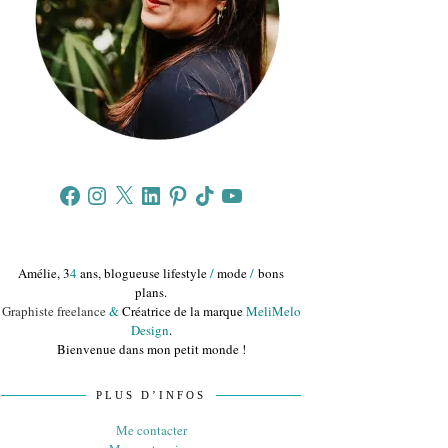
Facebook
Instagram
X
LinkedIn
Pinterest
TikTok
YouTube
Amélie, 3
4
ans, blogueuse lifestyle
/
mode
/
bons
plans.
Graphiste freelance
&
Créatrice de la marque
MeliMelo
Design
.
Bienvenue dans mon petit monde !
PLUS D’INFOS
Me contacter