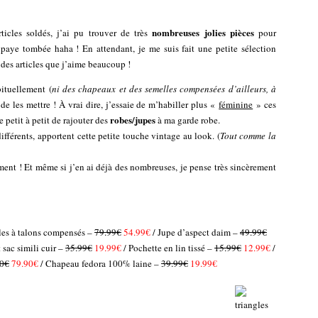
nombreuses jolies pièces
icles soldés, j’ai pu trouver de très
pour
 paye tombée haha ! En attendant, je me suis fait une petite sélection
 des articles que j’aime beaucoup !
bituellement (
ni des chapeaux et des semelles compensées d’ailleurs, à
 de les mettre ! À vrai dire, j’essaie de m’habiller plus «
féminine
» ces
robes/jupes
nte petit à petit de rajouter des
à ma garde robe.
férents, apportent cette petite touche vintage au look. (
Tout comme la
ent ! Et même si j’en ai déjà des nombreuses, je pense très sincèrement
les à talons compensés –
79.99€
54.99€
/ Jupe d’aspect daim –
49.99€
t sac simili cuir –
35.99€
19.99€
/ Pochette en lin tissé –
15.99€
12.99€
/
0€
79.90€
/ Chapeau fedora 100% laine –
39.99€
19.99€