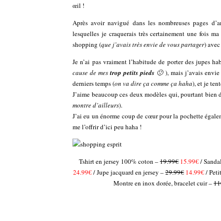
œil !
Après avoir navigué dans les nombreuses pages d’art
lesquelles je craquerais très certainement une fois ma
shopping (
que j’avais très envie de vous partager
) avec
Je n’ai pas vraiment l’habitude de porter des jupes ha
cause de mes
trop petits pieds
🙁
), mais j’avais envie
derniers temps (
on va dire ça comme ça haha
), et je te
J’aime beaucoup ces deux modèles qui, pourtant bien dif
montre d’ailleurs
).
J’ai eu un énorme coup de cœur pour la pochette égalem
me l’offrir d’ici peu haha !
Tshirt en jersey 100% coton –
19.99€
15.99€
/ Sanda
24.99€
/ Jupe jacquard en jersey –
29.99€
14.99€
/ Peti
Montre en inox dorée, bracelet cuir –
11