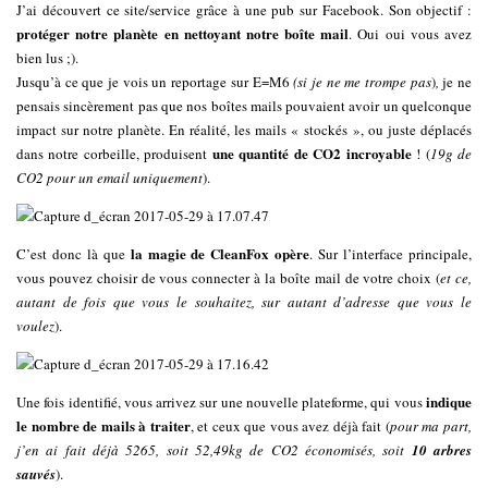
J’ai découvert ce site/service grâce à une pub sur Facebook. Son objectif :
protéger notre planète en nettoyant notre boîte mail
. Oui oui vous avez
bien lus ;).
Jusqu’à ce que je vois un reportage sur E=M6
(si je ne me trompe
pas
)
,
je ne
pensais sincèrement pas que nos boîtes mails pouvaient avoir un quelconque
impact sur notre planète. En réalité, les mails « stockés », ou juste déplacés
une quantité de CO2 incroyable
dans notre corbeille, produisent
! (
19g de
CO2 pour un email uniquement
).
la magie de CleanFox opère
C’est donc là que
. Sur l’interface principale,
vous pouvez choisir de vous connecter à la boîte mail de votre choix (
et ce,
autant de fois que vous le souhaitez, sur autant d’adresse que vous le
voulez
).
indique
Une fois identifié, vous arrivez sur une nouvelle plateforme, qui vous
le nombre de mails à traiter
, et ceux que vous avez déjà fait (
pour ma part,
j’en ai fait déjà 5265, soit 52,49kg de CO2 économisés, soit
10 arbres
sauvés
).