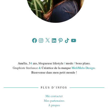
Facebook
Instagram
X
LinkedIn
Pinterest
TikTok
YouTube
Amélie, 3
4
ans, blogueuse lifestyle
/
mode
/
bons plans.
Graphiste freelance
&
Créatrice de la marque
MeliMelo Design
.
Bienvenue dans mon petit monde !
PLUS D’INFOS
Me contacter
Mes partenaires
À propos