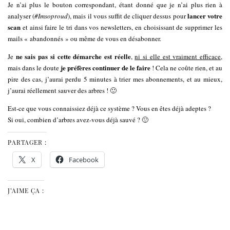
Je n’ai plus le bouton correspondant, étant donné que je n’ai plus rien à
lancer votre
analyser (
#Imsoproud
), mais il vous suffit de cliquer dessus pour
scan
et ainsi faire le tri dans vos newsletters, en choisissant de supprimer les
mails « abandonnés » ou même de vous en désabonner.
ne sais pas si cette démarche est réelle
Je
,
ni si elle est vraiment efficace
,
je préfères continuer de le faire
mais dans le doute
! Cela ne coûte rien, et au
pire des cas, j’aurai perdu 5 minutes à trier mes abonnements, et au mieux,
j’aurai réellement sauver des arbres ! 🙂
Est-ce que vous connaissiez déjà ce système ? Vous en êtes déjà adeptes ?
Si oui, combien d’arbres avez-vous déjà sauvé ? 🙂
PARTAGER :
X
Facebook
J’AIME ÇA :