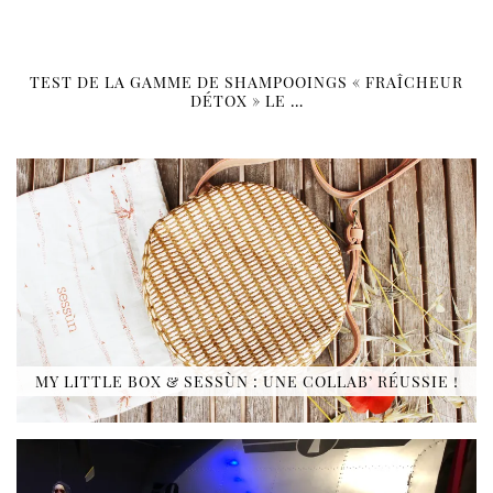
TEST DE LA GAMME DE SHAMPOOINGS « FRAÎCHEUR
DÉTOX » LE …
MY LITTLE BOX & SESSÙN : UNE COLLAB’ RÉUSSIE !