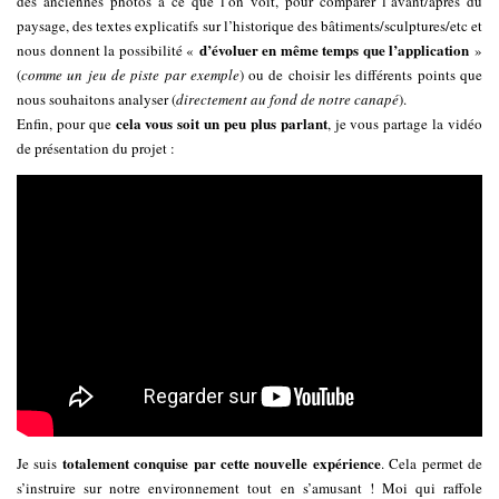
des anciennes photos à ce que l’on voit, pour comparer l’avant/après du
paysage, des textes explicatifs sur l’historique des bâtiments/sculptures/etc et
d’évoluer en même temps que l’application
nous donnent la possibilité «
»
(
comme un jeu de piste par exemple
) ou de choisir les différents points que
nous souhaitons analyser (
directement au fond de notre canapé
).
cela vous soit un peu plus parlant
Enfin, pour que
, je vous partage la vidéo
de présentation du projet :
totalement conquise par cette nouvelle expérience
Je suis
. Cela permet de
s’instruire sur notre environnement tout en s’amusant ! Moi qui raffole