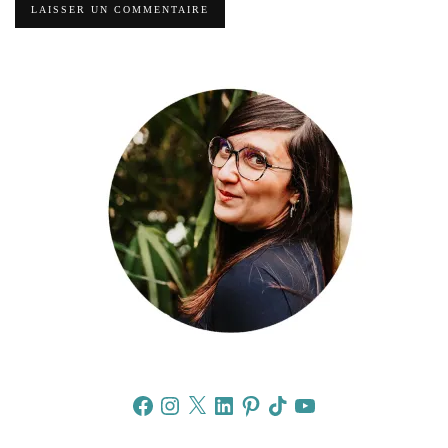
Facebook
Instagram
X
LinkedIn
Pinterest
TikTok
YouTube