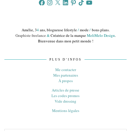
Facebook
Instagram
X
LinkedIn
Pinterest
TikTok
YouTube
Amélie, 3
4
ans, blogueuse lifestyle
/
mode
/
bons plans.
Graphiste freelance
&
Créatrice de la marque
MeliMelo Design
.
Bienvenue dans mon petit monde !
PLUS D’INFOS
Me contacter
Mes partenaires
À propos
Articles de presse
Les codes promos
Vide dressing
Mentions légales