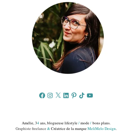
Facebook
Instagram
X
LinkedIn
Pinterest
TikTok
YouTube
Amélie, 3
4
ans, blogueuse lifestyle
/
mode
/
bons plans.
Graphiste freelance
&
Créatrice de la marque
MeliMelo Design
.