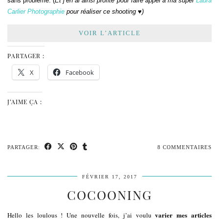
sans problème. (
Et j’en ai ainsi profité pour faire appel à ma super
Laura
Carlier Photographie
pour réaliser ce shooting
♥)
VOIR L’ARTICLE
PARTAGER :
X
Facebook
J’AIME ÇA :
PARTAGER:
8 COMMENTAIRES
FÉVRIER 17, 2017
COCOONING
varier mes articles
Hello les loulous ! Une nouvelle fois, j’ai voulu