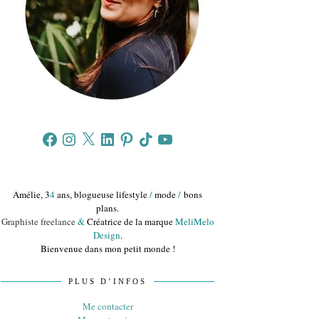
Facebook
Instagram
X
LinkedIn
Pinterest
TikTok
YouTube
Amélie, 3
4
ans, blogueuse lifestyle
/
mode
/
bons
plans.
Graphiste freelance
&
Créatrice de la marque
MeliMelo
Design
.
Bienvenue dans mon petit monde !
PLUS D’INFOS
Me contacter